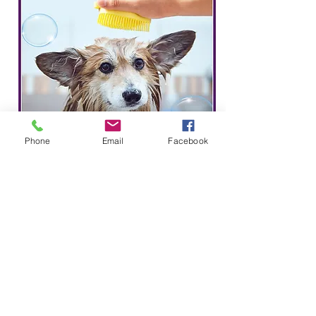
Phone
Email
Facebook
Kocamustafapaşa Köpek
Yıkama