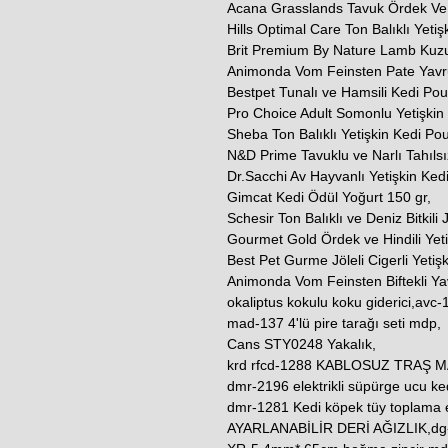
Acana Grasslands Tavuk Ördek Ve H
Hills Optimal Care Ton Balıklı Yeti
Brit Premium By Nature Lamb Kuz
Animonda Vom Feinsten Pate Yavr
Bestpet Tunalı ve Hamsili Kedi Po
Pro Choice Adult Somonlu Yetişkin
Sheba Ton Balıklı Yetişkin Kedi P
N&D Prime Tavuklu ve Narlı Tahılsı
Dr.Sacchi Av Hayvanlı Yetişkin Ked
Gimcat Kedi Ödül Yoğurt 150 gr,
Schesir Ton Balıklı ve Deniz Bitkili
Gourmet Gold Ördek ve Hindili Yeti
Best Pet Gurme Jöleli Cigerli Yetiş
Animonda Vom Feinsten Biftekli Y
okaliptus kokulu koku giderici,avc-10
mad-137 4'lü pire tarağı seti mdp,
Cans STY0248 Yakalık,
krd rfcd-1288 KABLOSUZ TRAŞ M
dmr-2196 elektrikli süpürge ucu ked
dmr-1281 Kedi köpek tüy toplama
AYARLANABİLİR DERİ AĞIZLIK,dg-