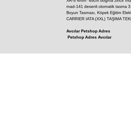
XR-5 4mm* 65cm boğma zincir md
mad-141 desenli otomatik tasma 
Boyun Tasması, Köpek Eğitim El
CARRIER IATA (XXL) TAŞIMA TEK
Avcılar Petshop Adres
Petshop Adres Avcılar