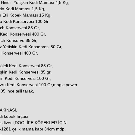
indili Yetişkin Kedi Maması 4,5 Kg,
şkin Kedi Maması 1,5 Kg,
u Etli Köpek Maması 15 Kg,
u Kedi Konservesi 100 Gr
uch Konservesi 85 Gr,
 Kedi Konservesi 400 Gr,
ouch Konserve 85 Gr,
z Yetişkin Kedi Konservesi 80 Gr,
i Konservesi 400 Gr,
 Jöleli Kedi Konservesi 85 Gr,
şkin Kedi Konservesi 85 gr,
kin Kedi Konservesi 100 Gr,
avru Kedi Konservesi 100 Gr,magic power
5 ince telli tarak,
AKİNASI,
i köpek fırçası,
 eldiveni,DOGLİFE KÖPEKLER İÇİN
1281 çelik mama kabı 34cm mdp,