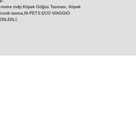
p,
3 metre mdp,Köpek Göğüs Tasması, Köpek
ektronik tasma,M-PETS ECO VIAGGIO
ERLEKLİ,