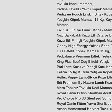
tavuklu köpek maması,
Proline Tavuklu Yavru Köpek Mama
Pedigree Pouch Erişkin Biftek Köp
Yetişkin Köpek Maması 15 Kg, Kays 
Maması,
Fix Kuzu Etli ve Pirinçli Köpek Ma
N&d Balkabaklı Kuzu Etli Orta ve 
Kuzu Etli Pirinçli Yetişkin Köpek M
Goody High Energy Yüksek Enerji 
Luis Biftekli Köpek Maması 15 kg,
Probalance Premium Biftekli Yetiş
King Plus Beef Dog Biftekli Yetişk
Pati Latte Kuzu ve Pirinçli Kuru K
Felicia 15 Kg Kuzulu Yetişkin Köp
Reflex Puppy Lamp&Rice Kuzu Etli 
Brit Premium By Nature Lamb Kuzu
Mera Tahılsız Tavuklu Kedi Maması
Royal Canin British Shorthair Adul
Pro Choice Pro 33 Sterilised Somo
Royal Canin Kitten Yavru Sterilised
Acana Homestead Harvest Tavuklu V