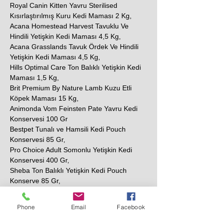
Royal Canin Kitten Yavru Sterilised
Kısırlaştırılmış Kuru Kedi Maması 2 Kg,
Acana Homestead Harvest Tavuklu Ve
Hindili Yetişkin Kedi Maması 4,5 Kg,
Acana Grasslands Tavuk Ördek Ve Hindili
Yetişkin Kedi Maması 4,5 Kg,
Hills Optimal Care Ton Balıklı Yetişkin Kedi
Maması 1,5 Kg,
Brit Premium By Nature Lamb Kuzu Etli
Köpek Maması 15 Kg,
Animonda Vom Feinsten Pate Yavru Kedi
Konservesi 100 Gr
Bestpet Tunalı ve Hamsili Kedi Pouch
Konservesi 85 Gr,
Pro Choice Adult Somonlu Yetişkin Kedi
Konservesi 400 Gr,
Sheba Ton Balıklı Yetişkin Kedi Pouch
Konserve 85 Gr,
N&D Prime Tavuklu ve Narlı Tahılsız Yetişkin
Kedi Konservesi 80 Gr,
Phone
Email
Facebook
Dr.Sacchi Av Hayvanlı Yetişkin Kedi