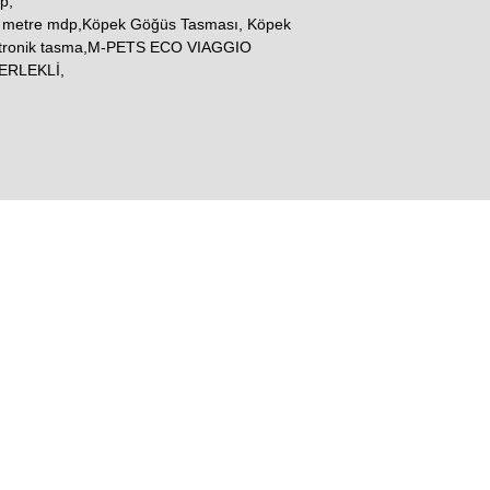
p,
3 metre mdp,Köpek Göğüs Tasması, Köpek
ektronik tasma,M-PETS ECO VIAGGIO
ERLEKLİ,