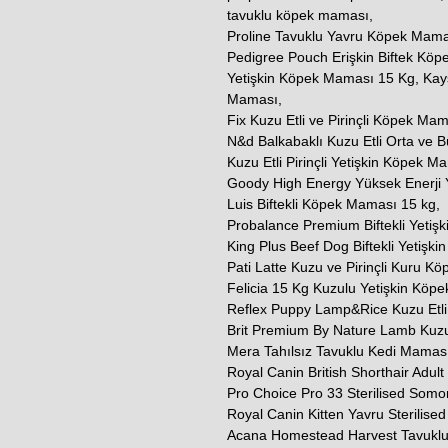
tavuklu köpek maması,
Proline Tavuklu Yavru Köpek Mama
Pedigree Pouch Erişkin Biftek Köp
Yetişkin Köpek Maması 15 Kg, Kays 
Maması,
Fix Kuzu Etli ve Pirinçli Köpek Ma
N&d Balkabaklı Kuzu Etli Orta ve 
Kuzu Etli Pirinçli Yetişkin Köpek M
Goody High Energy Yüksek Enerji 
Luis Biftekli Köpek Maması 15 kg,
Probalance Premium Biftekli Yetiş
King Plus Beef Dog Biftekli Yetişk
Pati Latte Kuzu ve Pirinçli Kuru K
Felicia 15 Kg Kuzulu Yetişkin Köp
Reflex Puppy Lamp&Rice Kuzu Etli 
Brit Premium By Nature Lamb Kuzu
Mera Tahılsız Tavuklu Kedi Maması
Royal Canin British Shorthair Adul
Pro Choice Pro 33 Sterilised Somo
Royal Canin Kitten Yavru Sterilised
Acana Homestead Harvest Tavuklu V