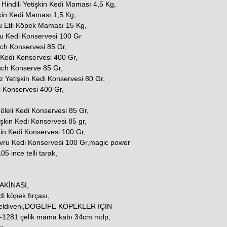
indili Yetişkin Kedi Maması 4,5 Kg,
şkin Kedi Maması 1,5 Kg,
u Etli Köpek Maması 15 Kg,
u Kedi Konservesi 100 Gr
uch Konservesi 85 Gr,
 Kedi Konservesi 400 Gr,
ouch Konserve 85 Gr,
z Yetişkin Kedi Konservesi 80 Gr,
i Konservesi 400 Gr,
 Jöleli Kedi Konservesi 85 Gr,
şkin Kedi Konservesi 85 gr,
kin Kedi Konservesi 100 Gr,
avru Kedi Konservesi 100 Gr,magic power
5 ince telli tarak,
AKİNASI,
i köpek fırçası,
 eldiveni,DOGLİFE KÖPEKLER İÇİN
1281 çelik mama kabı 34cm mdp,