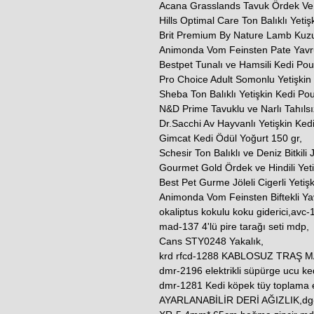
Acana Grasslands Tavuk Ördek Ve H
Hills Optimal Care Ton Balıklı Yeti
Brit Premium By Nature Lamb Kuz
Animonda Vom Feinsten Pate Yavr
Bestpet Tunalı ve Hamsili Kedi Po
Pro Choice Adult Somonlu Yetişkin
Sheba Ton Balıklı Yetişkin Kedi P
N&D Prime Tavuklu ve Narlı Tahılsı
Dr.Sacchi Av Hayvanlı Yetişkin Ked
Gimcat Kedi Ödül Yoğurt 150 gr,
Schesir Ton Balıklı ve Deniz Bitkili
Gourmet Gold Ördek ve Hindili Yeti
Best Pet Gurme Jöleli Cigerli Yetiş
Animonda Vom Feinsten Biftekli Y
okaliptus kokulu koku giderici,avc-10
mad-137 4'lü pire tarağı seti mdp,
Cans STY0248 Yakalık,
krd rfcd-1288 KABLOSUZ TRAŞ M
dmr-2196 elektrikli süpürge ucu ked
dmr-1281 Kedi köpek tüy toplama
AYARLANABİLİR DERİ AĞIZLIK,dg-