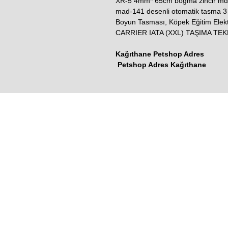
XR-5 4mm* 65cm boğma zincir md
mad-141 desenli otomatik tasma 
Boyun Tasması, Köpek Eğitim El
CARRIER IATA (XXL) TAŞIMA TEK
Kağıthane Petshop Adres
Petshop Adres Kağıthane