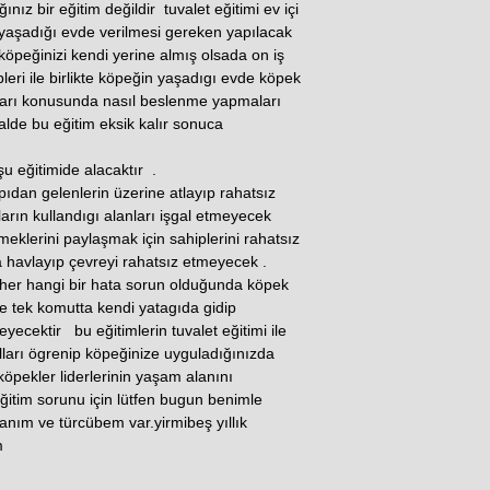
nız bir eğitim değildir tuvalet eğitimi ev içi
aşadığı evde verilmesi gereken yapılacak
köpeğinizi kendi yerine almış olsada on iş
ri ile birlikte köpeğin yaşadıgı evde köpek
ları konusunda nasıl beslenme yapmaları
alde bu eğitim eksik kalır sonuca
 şu eğitimide alacaktır .
ıdan gelenlerin üzerine atlayıp rahatsız
arın kullandıgı alanları işgal etmeyecek
eklerini paylaşmak için sahiplerini rahatsız
havlayıp çevreyi rahatsız etmeyecek .
 her hangi bir hata sorun olduğunda köpek
e tek komutta kendi yatagıda gidip
ecektir bu eğitimlerin tuvalet eğitimi ile
alları ögrenip köpeğinize uyguladığınızda
köpekler liderlerinin yaşam alanını
eğitim sorunu için lütfen bugun benimle
nım ve türcübem var.yirmibeş yıllık
im