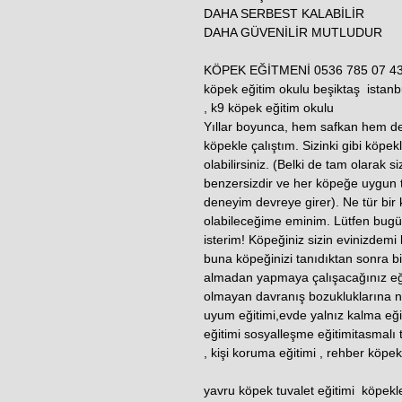
DAHA SERBEST KALABİLİR
DAHA GÜVENİLİR MUTLUDUR
KÖPEK EĞİTMENİ 0536 785 07 4
köpek eğitim okulu beşiktaş istanb
, k9 köpek eğitim okulu
Yıllar boyunca, hem safkan hem d
köpekle çalıştım. Sizinki gibi köp
olabilirsiniz. (Belki de tam olarak s
benzersizdir ve her köpeğe uygun t
deneyim devreye girer). Ne tür bir
olabileceğime eminim. Lütfen bugün
isterim! Köpeğiniz sizin evinizdemi
buna köpeğinizi tanıdıktan sonra bi
almadan yapmaya çalışacağınız eğ
olmayan davranış bozukluklarına ned
uyum eğitimi,evde yalnız kalma eği
eğitimi sosyalleşme eğitimitasmalı ta
, kişi koruma eğitimi , rehber köpek
yavru köpek tuvalet eğitimi köpekl