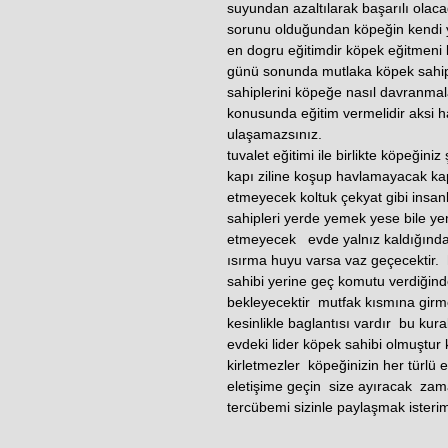
suyundan azaltılarak başarılı olacağı
sorunu olduğundan köpeğin kendi y
en dogru eğitimdir köpek eğitmeni 
günü sonunda mutlaka köpek sahiple
sahiplerini köpeğe nasıl davranma
konusunda eğitim vermelidir aksi h
ulaşamazsınız.
tuvalet eğitimi ile birlikte köpeğiniz
kapı ziline koşup havlamayacak kap
etmeyecek koltuk çekyat gibi insanl
sahipleri yerde yemek yese bile yem
etmeyecek evde yalnız kaldığında 
ısırma huyu varsa vaz geçecektir.
sahibi yerine geç komutu verdiğind
bekleyecektir mutfak kısmına girmey
kesinlikle baglantısı vardır bu kur
evdeki lider köpek sahibi olmuştur 
kirletmezler köpeğinizin her türlü 
eletişime geçin size ayıracak zama
tercübemi sizinle paylaşmak ister