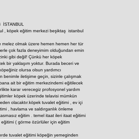
3 İSTANBUL
ul , köpek eğitim merkezi beşiktaş istanbul
e melez olmak üzere hemen hemen her tür
eklerle çok fazla deneyimim olduğundan emin
izinki gibi değil! Çünkü her köpek
ek bir yaklaşım yoktur. Burada beceri ve
 köpeğiniz olursa olsun yardımcı
 benimle iletişime geçin, sizinle çalışmak
 bana ait bir eğitim merkezindemi eğitilecek
rlikte karar verecegiz profosyonel yardım
itimler köpek üzerinde telavisi mümkün
en olacaktır.köpek tuvalet eğitimi , ev içi
timi , havlama ve saldırganlık önleme
smasız eğitim . temel itaat ileri itaat eğitimi
 eğitimi ( görme özürlüler için eğitim
erde tuvalet eğitimi köpeğin yemeginden