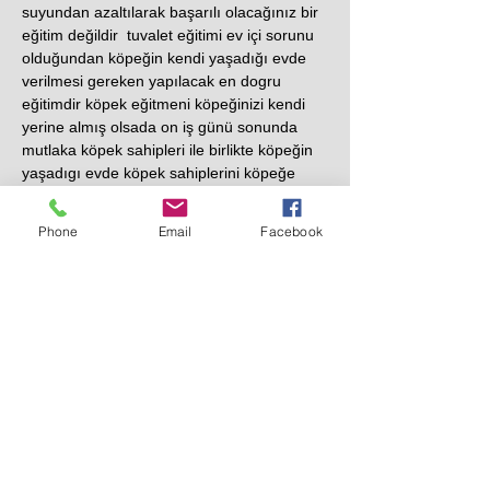
suyundan azaltılarak başarılı olacağınız bir
eğitim değildir tuvalet eğitimi ev içi sorunu
olduğundan köpeğin kendi yaşadığı evde
verilmesi gereken yapılacak en dogru
eğitimdir köpek eğitmeni köpeğinizi kendi
yerine almış olsada on iş günü sonunda
mutlaka köpek sahipleri ile birlikte köpeğin
yaşadıgı evde köpek sahiplerini köpeğe
nasıl davranmaları konusunda nasıl
beslenme yapmaları konusunda eğitim
Phone
Email
Facebook
vermelidir aksi halde bu eğitim eksik kalır
sonuca ulaşamazsınız.
tuvalet eğitimi ile birlikte köpeğiniz şu
eğitimide alacaktır .
kapı ziline koşup havlamayacak kapıdan
gelenlerin üzerine atlayıp rahatsız
etmeyecek koltuk çekyat gibi insanların
kullandıgı alanları işgal etmeyecek sahipleri
yerde yemek yese bile yemeklerini
paylaşmak için sahiplerini rahatsız
etmeyecek evde yalnız kaldığında havlayıp