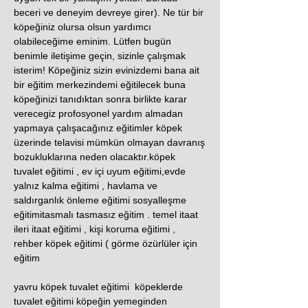
beceri ve deneyim devreye girer). Ne tür bir
köpeğiniz olursa olsun yardımcı
olabileceğime eminim. Lütfen bugün
benimle iletişime geçin, sizinle çalışmak
isterim! Köpeğiniz sizin evinizdemi bana ait
bir eğitim merkezindemi eğitilecek buna
köpeğinizi tanıdıktan sonra birlikte karar
verecegiz profosyonel yardım almadan
yapmaya çalışacağınız eğitimler köpek
üzerinde telavisi mümkün olmayan davranış
bozukluklarına neden olacaktır.köpek
tuvalet eğitimi , ev içi uyum eğitimi,evde
yalnız kalma eğitimi , havlama ve
saldırganlık önleme eğitimi sosyalleşme
eğitimitasmalı tasmasız eğitim . temel itaat
ileri itaat eğitimi , kişi koruma eğitimi ,
rehber köpek eğitimi ( görme özürlüler için
eğitim
yavru köpek tuvalet eğitimi köpeklerde
tuvalet eğitimi köpeğin yemeginden