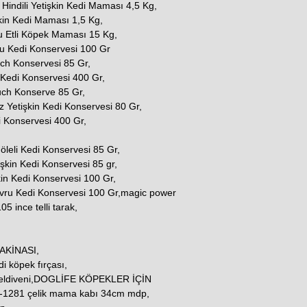
indili Yetişkin Kedi Maması 4,5 Kg,
şkin Kedi Maması 1,5 Kg,
u Etli Köpek Maması 15 Kg,
u Kedi Konservesi 100 Gr
uch Konservesi 85 Gr,
 Kedi Konservesi 400 Gr,
ouch Konserve 85 Gr,
z Yetişkin Kedi Konservesi 80 Gr,
i Konservesi 400 Gr,
 Jöleli Kedi Konservesi 85 Gr,
şkin Kedi Konservesi 85 gr,
kin Kedi Konservesi 100 Gr,
avru Kedi Konservesi 100 Gr,magic power
5 ince telli tarak,
AKİNASI,
i köpek fırçası,
 eldiveni,DOGLİFE KÖPEKLER İÇİN
1281 çelik mama kabı 34cm mdp,