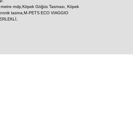
p,
3 metre mdp,Köpek Göğüs Tasması, Köpek
ektronik tasma,M-PETS ECO VIAGGIO
ERLEKLİ,