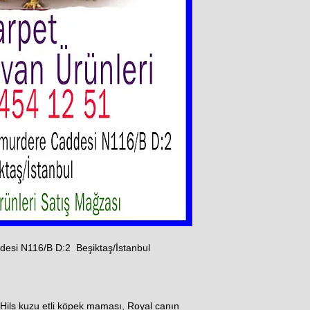
ddesi N116/B D:2 Beşiktaş/İstanbul
Hils kuzu etli köpek maması, Royal canın