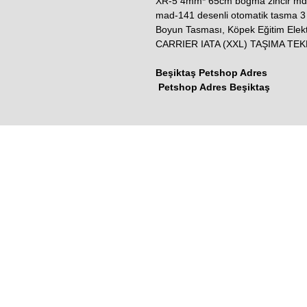
XR-5 4mm* 65cm boğma zincir md
mad-141 desenli otomatik tasma 
Boyun Tasması, Köpek Eğitim El
CARRIER IATA (XXL) TAŞIMA TEK
Beşiktaş Petshop Adres
Petshop Adres Beşiktaş