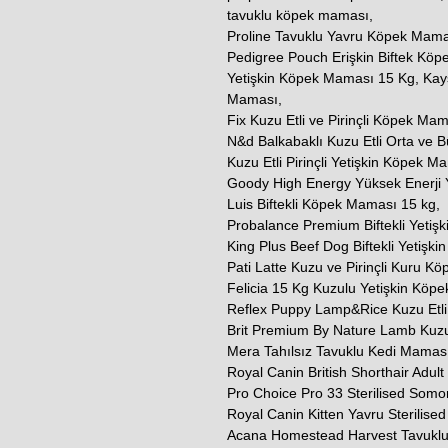
tavuklu köpek maması,
Proline Tavuklu Yavru Köpek Mama
Pedigree Pouch Erişkin Biftek Köp
Yetişkin Köpek Maması 15 Kg, Kays 
Maması,
Fix Kuzu Etli ve Pirinçli Köpek Ma
N&d Balkabaklı Kuzu Etli Orta ve 
Kuzu Etli Pirinçli Yetişkin Köpek M
Goody High Energy Yüksek Enerji 
Luis Biftekli Köpek Maması 15 kg,
Probalance Premium Biftekli Yetiş
King Plus Beef Dog Biftekli Yetişk
Pati Latte Kuzu ve Pirinçli Kuru K
Felicia 15 Kg Kuzulu Yetişkin Köp
Reflex Puppy Lamp&Rice Kuzu Etli 
Brit Premium By Nature Lamb Kuzu
Mera Tahılsız Tavuklu Kedi Maması
Royal Canin British Shorthair Adul
Pro Choice Pro 33 Sterilised Somo
Royal Canin Kitten Yavru Sterilised
Acana Homestead Harvest Tavuklu V