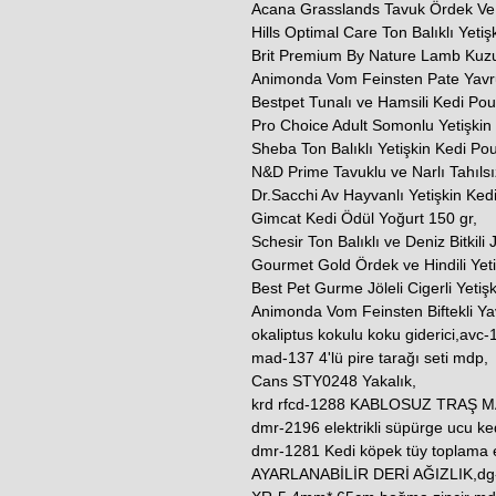
Acana Grasslands Tavuk Ördek Ve H
Hills Optimal Care Ton Balıklı Yeti
Brit Premium By Nature Lamb Kuz
Animonda Vom Feinsten Pate Yavr
Bestpet Tunalı ve Hamsili Kedi Po
Pro Choice Adult Somonlu Yetişkin
Sheba Ton Balıklı Yetişkin Kedi P
N&D Prime Tavuklu ve Narlı Tahılsı
Dr.Sacchi Av Hayvanlı Yetişkin Ked
Gimcat Kedi Ödül Yoğurt 150 gr,
Schesir Ton Balıklı ve Deniz Bitkili
Gourmet Gold Ördek ve Hindili Yeti
Best Pet Gurme Jöleli Cigerli Yetiş
Animonda Vom Feinsten Biftekli Y
okaliptus kokulu koku giderici,avc-10
mad-137 4'lü pire tarağı seti mdp,
Cans STY0248 Yakalık,
krd rfcd-1288 KABLOSUZ TRAŞ M
dmr-2196 elektrikli süpürge ucu ked
dmr-1281 Kedi köpek tüy toplama
AYARLANABİLİR DERİ AĞIZLIK,dg-