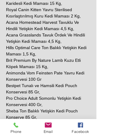
Karidesli Kedi Maması 15 Kg,
Royal Canin Kitten Yavru Sterilised
Kısırlaştırılmış Kuru Kedi Maması 2 Kg,
Acana Homestead Harvest Tavuklu Ve
Hindili Yetişkin Kedi Maması 4,5 Kg,
Acana Grasslands Tavuk Ördek Ve Hindili
Yetişkin Kedi Maması 4,5 Kg,
Hills Optimal Care Ton Balıklı Yetişkin Kedi
Maması 1,5 Kg,
Brit Premium By Nature Lamb Kuzu Etli
Köpek Maması 15 Kg,
Animonda Vom Feinsten Pate Yavru Kedi
Konservesi 100 Gr
Bestpet Tunalı ve Hamsili Kedi Pouch
Konservesi 85 Gr,
Pro Choice Adult Somonlu Yetişkin Kedi
Konservesi 400 Gr,
Sheba Ton Balıklı Yetişkin Kedi Pouch
Konserve 85 Gr,
N&D Prime Tavuklu ve Narlı Tahılsız Yetişkin
Kedi Konservesi 80 Gr,
Phone
Email
Facebook