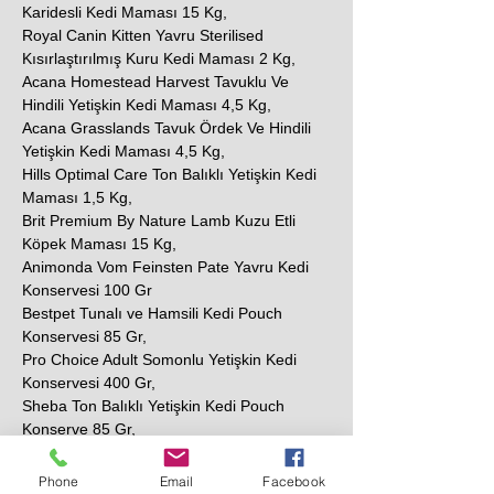
Karidesli Kedi Maması 15 Kg,
Royal Canin Kitten Yavru Sterilised
Kısırlaştırılmış Kuru Kedi Maması 2 Kg,
Acana Homestead Harvest Tavuklu Ve
Hindili Yetişkin Kedi Maması 4,5 Kg,
Acana Grasslands Tavuk Ördek Ve Hindili
Yetişkin Kedi Maması 4,5 Kg,
Hills Optimal Care Ton Balıklı Yetişkin Kedi
Maması 1,5 Kg,
Brit Premium By Nature Lamb Kuzu Etli
Köpek Maması 15 Kg,
Animonda Vom Feinsten Pate Yavru Kedi
Konservesi 100 Gr
Bestpet Tunalı ve Hamsili Kedi Pouch
Konservesi 85 Gr,
Pro Choice Adult Somonlu Yetişkin Kedi
Konservesi 400 Gr,
Sheba Ton Balıklı Yetişkin Kedi Pouch
Konserve 85 Gr,
N&D Prime Tavuklu ve Narlı Tahılsız Yetişkin
Kedi Konservesi 80 Gr,
Phone
Email
Facebook