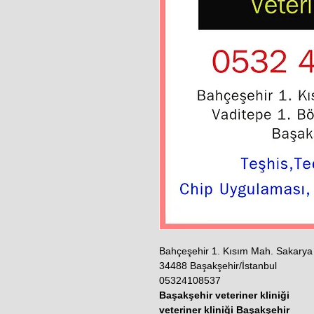
Bahçeşehir 1. Kısım Mah. Sakarya 
34488 Başakşehir/İstanbul
05324108537
Başakşehir veteriner kliniği
veteriner kliniği Başakşehir