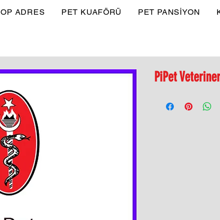
OP ADRES
PET KUAFÖRÜ
PET PANSİYON
PiPet Veterine