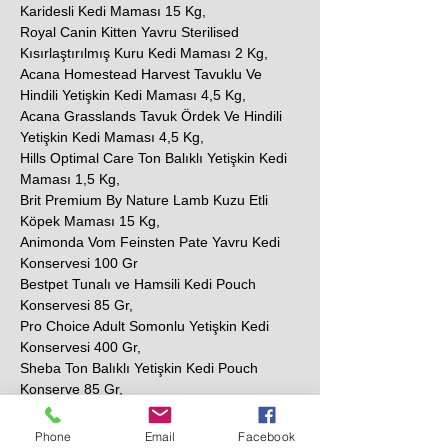
Karidesli Kedi Maması 15 Kg,
Royal Canin Kitten Yavru Sterilised
Kısırlaştırılmış Kuru Kedi Maması 2 Kg,
Acana Homestead Harvest Tavuklu Ve
Hindili Yetişkin Kedi Maması 4,5 Kg,
Acana Grasslands Tavuk Ördek Ve Hindili
Yetişkin Kedi Maması 4,5 Kg,
Hills Optimal Care Ton Balıklı Yetişkin Kedi
Maması 1,5 Kg,
Brit Premium By Nature Lamb Kuzu Etli
Köpek Maması 15 Kg,
Animonda Vom Feinsten Pate Yavru Kedi
Konservesi 100 Gr
Bestpet Tunalı ve Hamsili Kedi Pouch
Konservesi 85 Gr,
Pro Choice Adult Somonlu Yetişkin Kedi
Konservesi 400 Gr,
Sheba Ton Balıklı Yetişkin Kedi Pouch
Konserve 85 Gr,
N&D Prime Tavuklu ve Narlı Tahılsız Yetişkin
Kedi Konservesi 80 Gr,
Phone
Email
Facebook