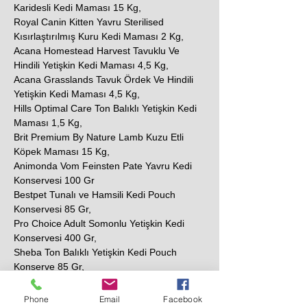
Karidesli Kedi Maması 15 Kg,
Royal Canin Kitten Yavru Sterilised
Kısırlaştırılmış Kuru Kedi Maması 2 Kg,
Acana Homestead Harvest Tavuklu Ve
Hindili Yetişkin Kedi Maması 4,5 Kg,
Acana Grasslands Tavuk Ördek Ve Hindili
Yetişkin Kedi Maması 4,5 Kg,
Hills Optimal Care Ton Balıklı Yetişkin Kedi
Maması 1,5 Kg,
Brit Premium By Nature Lamb Kuzu Etli
Köpek Maması 15 Kg,
Animonda Vom Feinsten Pate Yavru Kedi
Konservesi 100 Gr
Bestpet Tunalı ve Hamsili Kedi Pouch
Konservesi 85 Gr,
Pro Choice Adult Somonlu Yetişkin Kedi
Konservesi 400 Gr,
Sheba Ton Balıklı Yetişkin Kedi Pouch
Konserve 85 Gr,
N&D Prime Tavuklu ve Narlı Tahılsız Yetişkin
Kedi Konservesi 80 Gr,
Phone
Email
Facebook