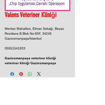
Valens Veteriner Kliniği
Merkez Mahallesi, Elmas Sokağı, Beyaz
Rezidans B Blok No:65F, 34245
Gaziosmanpaşa/İstanbul
05551541833
Gaziosmanpaşa veteriner kliniği
veteriner kliniği Gaziosmanpaşa