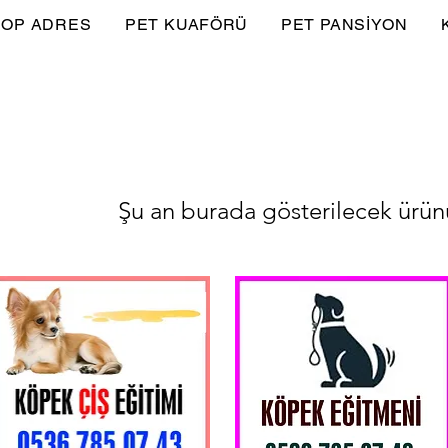
OP ADRES
PET KUAFÖRÜ
PET PANSİYON
Şu an burada gösterilecek ürü