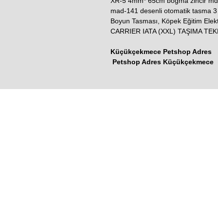
XR-5 4mm* 65cm boğma zincir md
mad-141 desenli otomatik tasma 
Boyun Tasması, Köpek Eğitim El
CARRIER IATA (XXL) TAŞIMA TEK
Küçükçekmece Petshop Adres
Petshop Adres Küçükçekmece