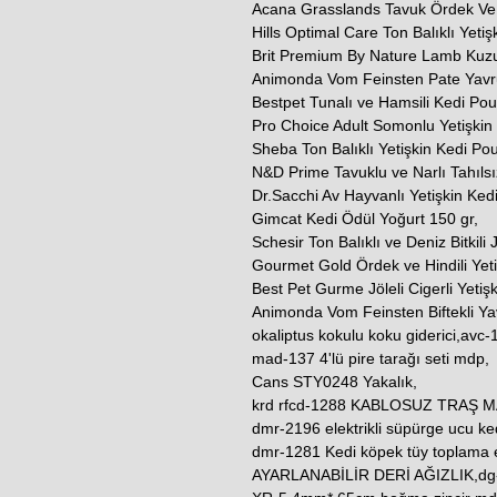
Acana Grasslands Tavuk Ördek Ve H
Hills Optimal Care Ton Balıklı Yeti
Brit Premium By Nature Lamb Kuz
Animonda Vom Feinsten Pate Yavr
Bestpet Tunalı ve Hamsili Kedi Po
Pro Choice Adult Somonlu Yetişkin
Sheba Ton Balıklı Yetişkin Kedi P
N&D Prime Tavuklu ve Narlı Tahılsı
Dr.Sacchi Av Hayvanlı Yetişkin Ked
Gimcat Kedi Ödül Yoğurt 150 gr,
Schesir Ton Balıklı ve Deniz Bitkili
Gourmet Gold Ördek ve Hindili Yeti
Best Pet Gurme Jöleli Cigerli Yetiş
Animonda Vom Feinsten Biftekli Y
okaliptus kokulu koku giderici,avc-10
mad-137 4'lü pire tarağı seti mdp,
Cans STY0248 Yakalık,
krd rfcd-1288 KABLOSUZ TRAŞ M
dmr-2196 elektrikli süpürge ucu ked
dmr-1281 Kedi köpek tüy toplama
AYARLANABİLİR DERİ AĞIZLIK,dg-