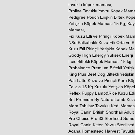
tavuklu köpek maması,
Proline Tavuklu Yavru Köpek Mama
Pedigree Pouch Erişkin Biftek Köp
Yetişkin Köpek Maması 15 Kg, Kays 
Maması,
Fix Kuzu Etli ve Pirinçli Köpek Ma
N&d Balkabaklı Kuzu Etli Orta ve 
Kuzu Etli Pirinçli Yetişkin Köpek M
Goody High Energy Yüksek Enerji 
Luis Biftekli Köpek Maması 15 kg,
Probalance Premium Biftekli Yetiş
King Plus Beef Dog Biftekli Yetişk
Pati Latte Kuzu ve Pirinçli Kuru K
Felicia 15 Kg Kuzulu Yetişkin Köp
Reflex Puppy Lamp&Rice Kuzu Etli 
Brit Premium By Nature Lamb Kuzu
Mera Tahılsız Tavuklu Kedi Maması
Royal Canin British Shorthair Adul
Pro Choice Pro 33 Sterilised Somo
Royal Canin Kitten Yavru Sterilised
Acana Homestead Harvest Tavuklu V