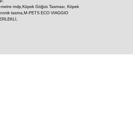
p,
3 metre mdp,Köpek Göğüs Tasması, Köpek
ektronik tasma,M-PETS ECO VIAGGIO
ERLEKLİ,