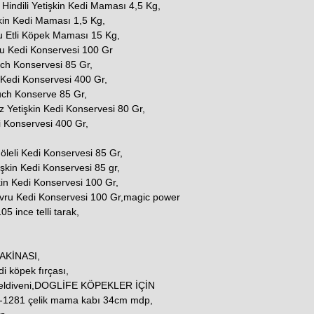
indili Yetişkin Kedi Maması 4,5 Kg,
şkin Kedi Maması 1,5 Kg,
u Etli Köpek Maması 15 Kg,
u Kedi Konservesi 100 Gr
uch Konservesi 85 Gr,
 Kedi Konservesi 400 Gr,
ouch Konserve 85 Gr,
z Yetişkin Kedi Konservesi 80 Gr,
i Konservesi 400 Gr,
 Jöleli Kedi Konservesi 85 Gr,
şkin Kedi Konservesi 85 gr,
kin Kedi Konservesi 100 Gr,
avru Kedi Konservesi 100 Gr,magic power
5 ince telli tarak,
AKİNASI,
i köpek fırçası,
 eldiveni,DOGLİFE KÖPEKLER İÇİN
1281 çelik mama kabı 34cm mdp,