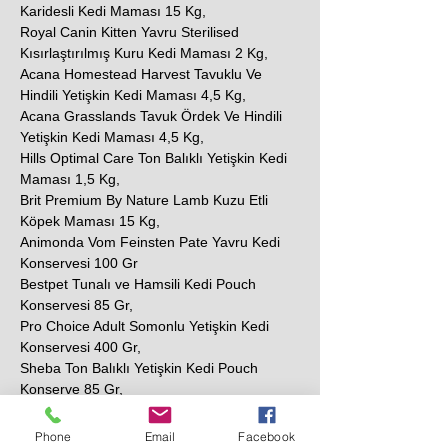
Karidesli Kedi Maması 15 Kg,
Royal Canin Kitten Yavru Sterilised
Kısırlaştırılmış Kuru Kedi Maması 2 Kg,
Acana Homestead Harvest Tavuklu Ve
Hindili Yetişkin Kedi Maması 4,5 Kg,
Acana Grasslands Tavuk Ördek Ve Hindili
Yetişkin Kedi Maması 4,5 Kg,
Hills Optimal Care Ton Balıklı Yetişkin Kedi
Maması 1,5 Kg,
Brit Premium By Nature Lamb Kuzu Etli
Köpek Maması 15 Kg,
Animonda Vom Feinsten Pate Yavru Kedi
Konservesi 100 Gr
Bestpet Tunalı ve Hamsili Kedi Pouch
Konservesi 85 Gr,
Pro Choice Adult Somonlu Yetişkin Kedi
Konservesi 400 Gr,
Sheba Ton Balıklı Yetişkin Kedi Pouch
Konserve 85 Gr,
N&D Prime Tavuklu ve Narlı Tahılsız Yetişkin
Kedi Konservesi 80 Gr,
Phone
Email
Facebook