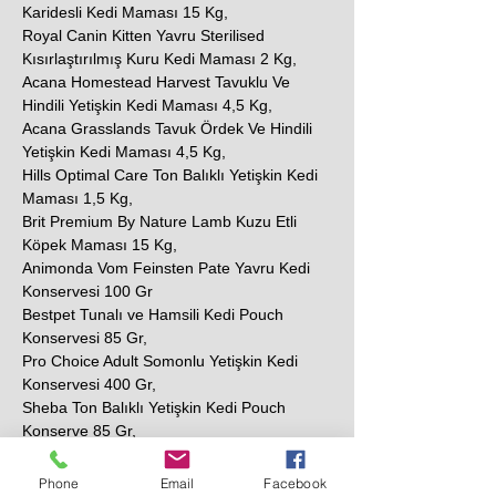
Karidesli Kedi Maması 15 Kg,
Royal Canin Kitten Yavru Sterilised
Kısırlaştırılmış Kuru Kedi Maması 2 Kg,
Acana Homestead Harvest Tavuklu Ve
Hindili Yetişkin Kedi Maması 4,5 Kg,
Acana Grasslands Tavuk Ördek Ve Hindili
Yetişkin Kedi Maması 4,5 Kg,
Hills Optimal Care Ton Balıklı Yetişkin Kedi
Maması 1,5 Kg,
Brit Premium By Nature Lamb Kuzu Etli
Köpek Maması 15 Kg,
Animonda Vom Feinsten Pate Yavru Kedi
Konservesi 100 Gr
Bestpet Tunalı ve Hamsili Kedi Pouch
Konservesi 85 Gr,
Pro Choice Adult Somonlu Yetişkin Kedi
Konservesi 400 Gr,
Sheba Ton Balıklı Yetişkin Kedi Pouch
Konserve 85 Gr,
N&D Prime Tavuklu ve Narlı Tahılsız Yetişkin
Kedi Konservesi 80 Gr,
Phone
Email
Facebook