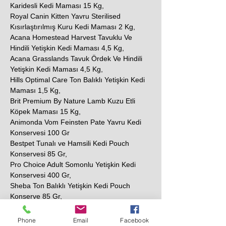
Karidesli Kedi Maması 15 Kg,
Royal Canin Kitten Yavru Sterilised
Kısırlaştırılmış Kuru Kedi Maması 2 Kg,
Acana Homestead Harvest Tavuklu Ve
Hindili Yetişkin Kedi Maması 4,5 Kg,
Acana Grasslands Tavuk Ördek Ve Hindili
Yetişkin Kedi Maması 4,5 Kg,
Hills Optimal Care Ton Balıklı Yetişkin Kedi
Maması 1,5 Kg,
Brit Premium By Nature Lamb Kuzu Etli
Köpek Maması 15 Kg,
Animonda Vom Feinsten Pate Yavru Kedi
Konservesi 100 Gr
Bestpet Tunalı ve Hamsili Kedi Pouch
Konservesi 85 Gr,
Pro Choice Adult Somonlu Yetişkin Kedi
Konservesi 400 Gr,
Sheba Ton Balıklı Yetişkin Kedi Pouch
Konserve 85 Gr,
N&D Prime Tavuklu ve Narlı Tahılsız Yetişkin
Kedi Konservesi 80 Gr,
Phone
Email
Facebook