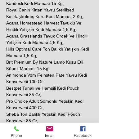
Karidesli Kedi Maması 15 Kg,
Royal Canin Kitten Yavru Sterilised
Kısırlaştırılmış Kuru Kedi Maması 2 Kg,
Acana Homestead Harvest Tavuklu Ve
Hindili Yetişkin Kedi Maması 4,5 Kg,
Acana Grasslands Tavuk Ördek Ve Hindili
Yetişkin Kedi Maması 4,5 Kg,
Hills Optimal Care Ton Balıklı Yetişkin Kedi
Maması 1,5 Kg,
Brit Premium By Nature Lamb Kuzu Etli
Köpek Maması 15 Kg,
Animonda Vom Feinsten Pate Yavru Kedi
Konservesi 100 Gr
Bestpet Tunalı ve Hamsili Kedi Pouch
Konservesi 85 Gr,
Pro Choice Adult Somonlu Yetişkin Kedi
Konservesi 400 Gr,
Sheba Ton Balıklı Yetişkin Kedi Pouch
Konserve 85 Gr,
N&D Prime Tavuklu ve Narlı Tahılsız Yetişkin
Kedi Konservesi 80 Gr,
Phone
Email
Facebook