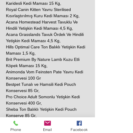
Karidesli Kedi Maması 15 Kg,
Royal Canin Kitten Yavru Sterilised
Kısırlaştırılmış Kuru Kedi Maması 2 Kg,
Acana Homestead Harvest Tavuklu Ve
Hindili Yetişkin Kedi Maması 4,5 Kg,
Acana Grasslands Tavuk Ördek Ve Hindili
Yetişkin Kedi Maması 4,5 Kg,
Hills Optimal Care Ton Balıklı Yetişkin Kedi
Maması 1,5 Kg,
Brit Premium By Nature Lamb Kuzu Etli
Köpek Maması 15 Kg,
Animonda Vom Feinsten Pate Yavru Kedi
Konservesi 100 Gr
Bestpet Tunalı ve Hamsili Kedi Pouch
Konservesi 85 Gr,
Pro Choice Adult Somonlu Yetişkin Kedi
Konservesi 400 Gr,
Sheba Ton Balıklı Yetişkin Kedi Pouch
Konserve 85 Gr,
N&D Prime Tavuklu ve Narlı Tahılsız Yetişkin
Kedi Konservesi 80 Gr,
Phone
Email
Facebook