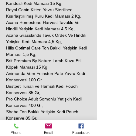
Karidesli Kedi Maması 15 Kg,
Royal Canin Kitten Yavru Sterilised
Kısırlaştırılmış Kuru Kedi Maması 2 Kg,
Acana Homestead Harvest Tavuklu Ve
Hindili Yetişkin Kedi Maması 4,5 Kg,
Acana Grasslands Tavuk Ördek Ve Hindili
Yetişkin Kedi Maması 4,5 Kg,
Hills Optimal Care Ton Balıklı Yetişkin Kedi
Maması 1,5 Kg,
Brit Premium By Nature Lamb Kuzu Etli
Köpek Maması 15 Kg,
Animonda Vom Feinsten Pate Yavru Kedi
Konservesi 100 Gr
Bestpet Tunalı ve Hamsili Kedi Pouch
Konservesi 85 Gr,
Pro Choice Adult Somonlu Yetişkin Kedi
Konservesi 400 Gr,
Sheba Ton Balıklı Yetişkin Kedi Pouch
Konserve 85 Gr,
N&D Prime Tavuklu ve Narlı Tahılsız Yetişkin
Kedi Konservesi 80 Gr,
Phone
Email
Facebook