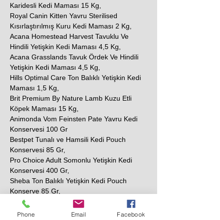
Karidesli Kedi Maması 15 Kg,
Royal Canin Kitten Yavru Sterilised
Kısırlaştırılmış Kuru Kedi Maması 2 Kg,
Acana Homestead Harvest Tavuklu Ve
Hindili Yetişkin Kedi Maması 4,5 Kg,
Acana Grasslands Tavuk Ördek Ve Hindili
Yetişkin Kedi Maması 4,5 Kg,
Hills Optimal Care Ton Balıklı Yetişkin Kedi
Maması 1,5 Kg,
Brit Premium By Nature Lamb Kuzu Etli
Köpek Maması 15 Kg,
Animonda Vom Feinsten Pate Yavru Kedi
Konservesi 100 Gr
Bestpet Tunalı ve Hamsili Kedi Pouch
Konservesi 85 Gr,
Pro Choice Adult Somonlu Yetişkin Kedi
Konservesi 400 Gr,
Sheba Ton Balıklı Yetişkin Kedi Pouch
Konserve 85 Gr,
N&D Prime Tavuklu ve Narlı Tahılsız Yetişkin
Kedi Konservesi 80 Gr,
Phone
Email
Facebook