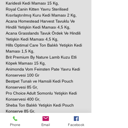
Karidesli Kedi Maması 15 Kg,
Royal Canin Kitten Yavru Sterilised
Kısırlaştırılmış Kuru Kedi Maması 2 Kg,
Acana Homestead Harvest Tavuklu Ve
Hindili Yetişkin Kedi Maması 4,5 Kg,
Acana Grasslands Tavuk Ördek Ve Hindili
Yetişkin Kedi Maması 4,5 Kg,
Hills Optimal Care Ton Balıklı Yetişkin Kedi
Maması 1,5 Kg,
Brit Premium By Nature Lamb Kuzu Etli
Köpek Maması 15 Kg,
Animonda Vom Feinsten Pate Yavru Kedi
Konservesi 100 Gr
Bestpet Tunalı ve Hamsili Kedi Pouch
Konservesi 85 Gr,
Pro Choice Adult Somonlu Yetişkin Kedi
Konservesi 400 Gr,
Sheba Ton Balıklı Yetişkin Kedi Pouch
Konserve 85 Gr,
N&D Prime Tavuklu ve Narlı Tahılsız Yetişkin
Kedi Konservesi 80 Gr,
Phone
Email
Facebook