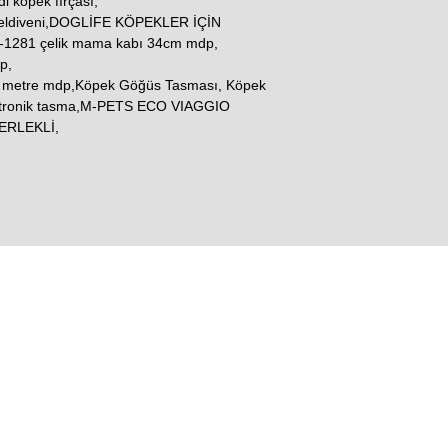
i köpek fırçası,
 eldiveni,DOGLİFE KÖPEKLER İÇİN
1281 çelik mama kabı 34cm mdp,
p,
3 metre mdp,Köpek Göğüs Tasması, Köpek
ektronik tasma,M-PETS ECO VIAGGIO
ERLEKLİ,