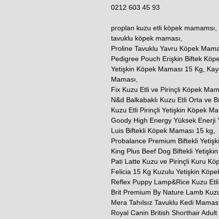
0212 603 45 93
proplan kuzu etli köpek mamamsı, 
tavuklu köpek maması,
Proline Tavuklu Yavru Köpek Mama
Pedigree Pouch Erişkin Biftek Köp
Yetişkin Köpek Maması 15 Kg, Kays 
Maması,
Fix Kuzu Etli ve Pirinçli Köpek Ma
N&d Balkabaklı Kuzu Etli Orta ve 
Kuzu Etli Pirinçli Yetişkin Köpek M
Goody High Energy Yüksek Enerji 
Luis Biftekli Köpek Maması 15 kg,
Probalance Premium Biftekli Yetiş
King Plus Beef Dog Biftekli Yetişk
Pati Latte Kuzu ve Pirinçli Kuru K
Felicia 15 Kg Kuzulu Yetişkin Köp
Reflex Puppy Lamp&Rice Kuzu Etli 
Brit Premium By Nature Lamb Kuzu
Mera Tahılsız Tavuklu Kedi Maması
Royal Canin British Shorthair Adul