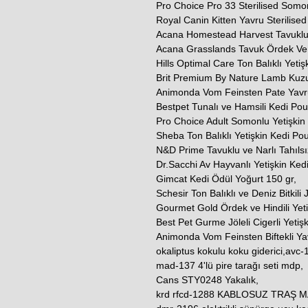
Pro Choice Pro 33 Sterilised Somo
Royal Canin Kitten Yavru Sterilised
Acana Homestead Harvest Tavuklu V
Acana Grasslands Tavuk Ördek Ve H
Hills Optimal Care Ton Balıklı Yeti
Brit Premium By Nature Lamb Kuz
Animonda Vom Feinsten Pate Yavr
Bestpet Tunalı ve Hamsili Kedi Po
Pro Choice Adult Somonlu Yetişkin
Sheba Ton Balıklı Yetişkin Kedi P
N&D Prime Tavuklu ve Narlı Tahılsı
Dr.Sacchi Av Hayvanlı Yetişkin Ked
Gimcat Kedi Ödül Yoğurt 150 gr,
Schesir Ton Balıklı ve Deniz Bitkili
Gourmet Gold Ördek ve Hindili Yeti
Best Pet Gurme Jöleli Cigerli Yetiş
Animonda Vom Feinsten Biftekli Y
okaliptus kokulu koku giderici,avc-10
mad-137 4'lü pire tarağı seti mdp,
Cans STY0248 Yakalık,
krd rfcd-1288 KABLOSUZ TRAŞ M