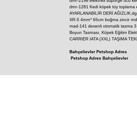
dmr-2196 elektrikli süpürge ucu ked
dmr-1281 Kedi köpek tüy toplama
AYARLANABİLİR DERİ AĞIZLIK,dg-
XR-5 4mm* 65cm boğma zincir md
mad-141 desenli otomatik tasma 
Boyun Tasması, Köpek Eğitim El
CARRIER IATA (XXL) TAŞIMA TEK
Bahçelievler Petshop Adres
Petshop Adres Bahçelievler