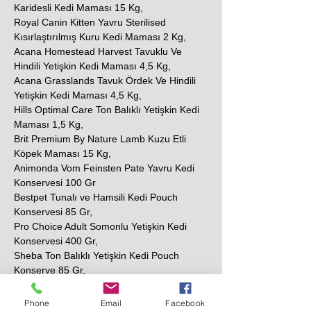
Karidesli Kedi Maması 15 Kg,
Royal Canin Kitten Yavru Sterilised
Kısırlaştırılmış Kuru Kedi Maması 2 Kg,
Acana Homestead Harvest Tavuklu Ve
Hindili Yetişkin Kedi Maması 4,5 Kg,
Acana Grasslands Tavuk Ördek Ve Hindili
Yetişkin Kedi Maması 4,5 Kg,
Hills Optimal Care Ton Balıklı Yetişkin Kedi
Maması 1,5 Kg,
Brit Premium By Nature Lamb Kuzu Etli
Köpek Maması 15 Kg,
Animonda Vom Feinsten Pate Yavru Kedi
Konservesi 100 Gr
Bestpet Tunalı ve Hamsili Kedi Pouch
Konservesi 85 Gr,
Pro Choice Adult Somonlu Yetişkin Kedi
Konservesi 400 Gr,
Sheba Ton Balıklı Yetişkin Kedi Pouch
Konserve 85 Gr,
N&D Prime Tavuklu ve Narlı Tahılsız Yetişkin
Kedi Konservesi 80 Gr,
Phone
Email
Facebook