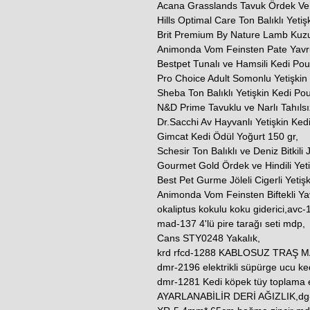
Acana Grasslands Tavuk Ördek Ve H
Hills Optimal Care Ton Balıklı Yeti
Brit Premium By Nature Lamb Kuz
Animonda Vom Feinsten Pate Yavr
Bestpet Tunalı ve Hamsili Kedi Po
Pro Choice Adult Somonlu Yetişkin
Sheba Ton Balıklı Yetişkin Kedi P
N&D Prime Tavuklu ve Narlı Tahılsı
Dr.Sacchi Av Hayvanlı Yetişkin Ked
Gimcat Kedi Ödül Yoğurt 150 gr,
Schesir Ton Balıklı ve Deniz Bitkili
Gourmet Gold Ördek ve Hindili Yeti
Best Pet Gurme Jöleli Cigerli Yetiş
Animonda Vom Feinsten Biftekli Y
okaliptus kokulu koku giderici,avc-10
mad-137 4'lü pire tarağı seti mdp,
Cans STY0248 Yakalık,
krd rfcd-1288 KABLOSUZ TRAŞ M
dmr-2196 elektrikli süpürge ucu ked
dmr-1281 Kedi köpek tüy toplama
AYARLANABİLİR DERİ AĞIZLIK,dg-