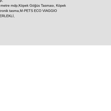
p,
3 metre mdp,Köpek Göğüs Tasması, Köpek
ektronik tasma,M-PETS ECO VIAGGIO
ERLEKLİ,