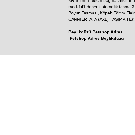
XR-5 4mm* 65cm boğma zincir md
mad-141 desenli otomatik tasma 
Boyun Tasması, Köpek Eğitim El
CARRIER IATA (XXL) TAŞIMA TEK
Beylikdüzü Petshop Adres
Petshop Adres Beylikdüzü