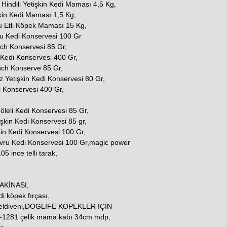
indili Yetişkin Kedi Maması 4,5 Kg,
şkin Kedi Maması 1,5 Kg,
u Etli Köpek Maması 15 Kg,
u Kedi Konservesi 100 Gr
uch Konservesi 85 Gr,
 Kedi Konservesi 400 Gr,
ouch Konserve 85 Gr,
z Yetişkin Kedi Konservesi 80 Gr,
i Konservesi 400 Gr,
 Jöleli Kedi Konservesi 85 Gr,
şkin Kedi Konservesi 85 gr,
kin Kedi Konservesi 100 Gr,
avru Kedi Konservesi 100 Gr,magic power
5 ince telli tarak,
AKİNASI,
i köpek fırçası,
 eldiveni,DOGLİFE KÖPEKLER İÇİN
1281 çelik mama kabı 34cm mdp,