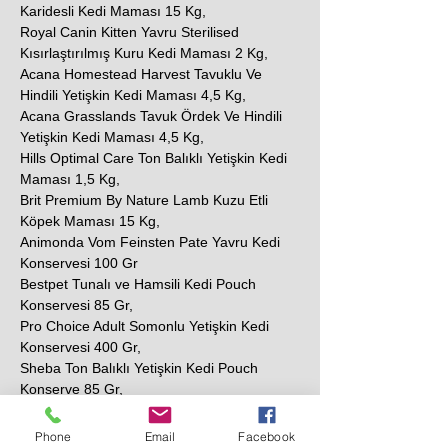
Karidesli Kedi Maması 15 Kg,
Royal Canin Kitten Yavru Sterilised
Kısırlaştırılmış Kuru Kedi Maması 2 Kg,
Acana Homestead Harvest Tavuklu Ve
Hindili Yetişkin Kedi Maması 4,5 Kg,
Acana Grasslands Tavuk Ördek Ve Hindili
Yetişkin Kedi Maması 4,5 Kg,
Hills Optimal Care Ton Balıklı Yetişkin Kedi
Maması 1,5 Kg,
Brit Premium By Nature Lamb Kuzu Etli
Köpek Maması 15 Kg,
Animonda Vom Feinsten Pate Yavru Kedi
Konservesi 100 Gr
Bestpet Tunalı ve Hamsili Kedi Pouch
Konservesi 85 Gr,
Pro Choice Adult Somonlu Yetişkin Kedi
Konservesi 400 Gr,
Sheba Ton Balıklı Yetişkin Kedi Pouch
Konserve 85 Gr,
N&D Prime Tavuklu ve Narlı Tahılsız Yetişkin
Kedi Konservesi 80 Gr,
Phone
Email
Facebook