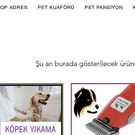
OP ADRES
PET KUAFÖRÜ
PET PANSİYON
Şu an burada gösterilecek ürü