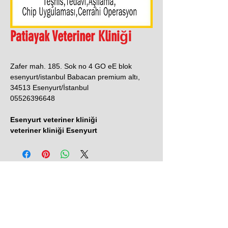
Patiayak Veteriner Kliniği
Zafer mah. 185. Sok no 4 GO eE blok
esenyurt/istanbul Babacan premium altı,
34513 Esenyurt/İstanbul
05526396648
Esenyurt veteriner kliniği
veteriner kliniği Esenyurt